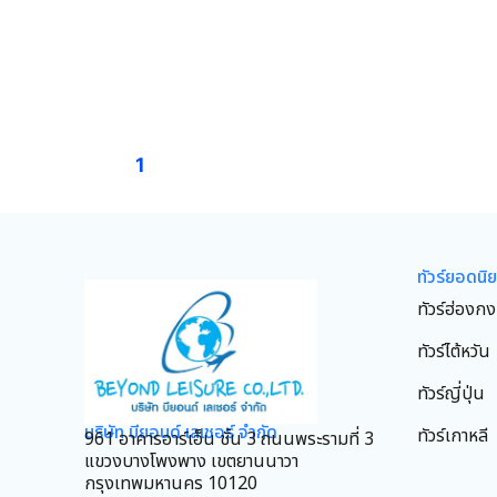
1
ทัวร์ยอดนิ
ทัวร์ฮ่องกง
ทัวร์ไต้หวัน
ทัวร์ญี่ปุ่น
บริษัท บียอนด์ เลเชอร์ จำกัด
ทัวร์เกาหลี
961 อาคารอาร์เอ็น ชั้น 3 ถนนพระรามที่ 3
แขวงบางโพงพาง เขตยานนาวา
กรุงเทพมหานคร 10120