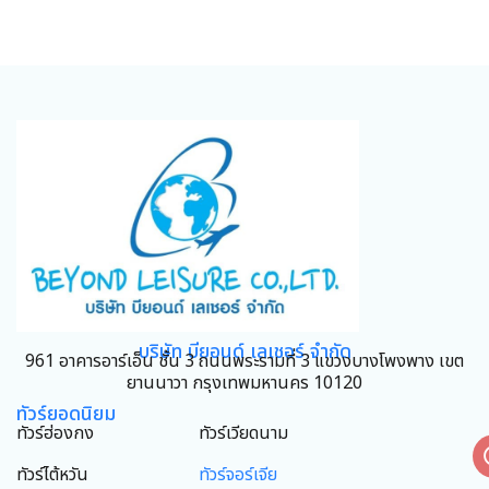
บริษัท บียอนด์ เลเชอร์ จำกัด
961 อาคารอาร์เอ็น ชั้น 3 ถนนพระรามที่ 3 แขวงบางโพงพาง เขต
ยานนาวา กรุงเทพมหานคร 10120
ทัวร์ยอดนิยม
ทัวร์ฮ่องกง
ทัวร์เวียดนาม
ทัวร์ไต้หวัน
ทัวร์จอร์เจีย