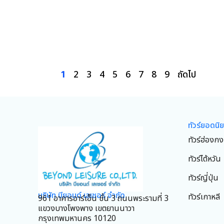
2
3
4
5
6
7
8
9
ถัดไป
1
ทัวร์ยอดนิ
ทัวร์ฮ่องกง
ทัวร์ไต้หวัน
ทัวร์ญี่ปุ่น
บริษัท บียอนด์ เลเชอร์ จำกัด
ทัวร์เกาหลี
961 อาคารอาร์เอ็น ชั้น 3 ถนนพระรามที่ 3
แขวงบางโพงพาง เขตยานนาวา
กรุงเทพมหานคร 10120