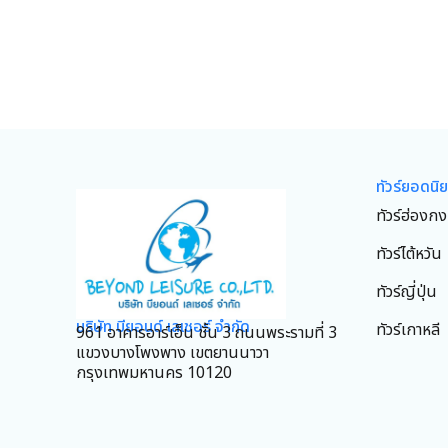
ทัวร์ยอดนิ
ทัวร์ฮ่องกง
ทัวร์ไต้หวัน
ทัวร์ญี่ปุ่น
บริษัท บียอนด์ เลเชอร์ จำกัด
ทัวร์เกาหลี
961 อาคารอาร์เอ็น ชั้น 3 ถนนพระรามที่ 3
แขวงบางโพงพาง เขตยานนาวา
กรุงเทพมหานคร 10120