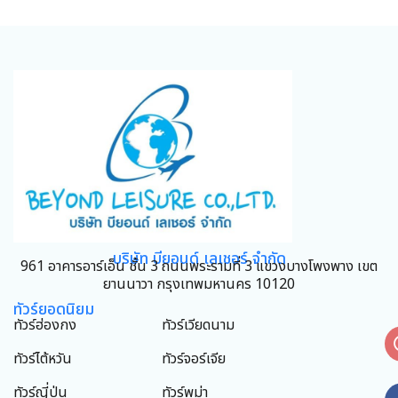
บริษัท บียอนด์ เลเชอร์ จำกัด
961 อาคารอาร์เอ็น ชั้น 3 ถนนพระรามที่ 3 แขวงบางโพงพาง เขต
ยานนาวา กรุงเทพมหานคร 10120
ทัวร์ยอดนิยม
ทัวร์ฮ่องกง
ทัวร์เวียดนาม
ทัวร์ไต้หวัน
ทัวร์จอร์เจีย
ทัวร์ญี่ปุ่น
ทัวร์พม่า