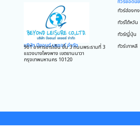
ทัวร์ยอดนิ
ทัวร์ฮ่องกง
ทัวร์ไต้หวัน
ทัวร์ญี่ปุ่น
บริษัท บียอนด์ เลเชอร์ จำกัด
ทัวร์เกาหลี
961 อาคารอาร์เอ็น ชั้น 3 ถนนพระรามที่ 3
แขวงบางโพงพาง เขตยานนาวา
กรุงเทพมหานคร 10120