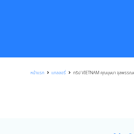
หน้าแรก
แกลลอรี่
ทริป VIETNAM คุณบุษบา จุลพรรณศั