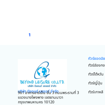
1
ทัวร์ยอดนิ
ทัวร์ฮ่องกง
ทัวร์ไต้หวัน
ทัวร์ญี่ปุ่น
บริษัท บียอนด์ เลเชอร์ จำกัด
ทัวร์เกาหลี
961 อาคารอาร์เอ็น ชั้น 3 ถนนพระรามที่ 3
แขวงบางโพงพาง เขตยานนาวา
กรุงเทพมหานคร 10120