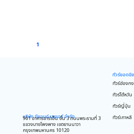
1
ทัวร์ยอดนิ
ทัวร์ฮ่องกง
ทัวร์ไต้หวัน
ทัวร์ญี่ปุ่น
บริษัท บียอนด์ เลเชอร์ จำกัด
ทัวร์เกาหลี
961 อาคารอาร์เอ็น ชั้น 3 ถนนพระรามที่ 3
แขวงบางโพงพาง เขตยานนาวา
กรุงเทพมหานคร 10120