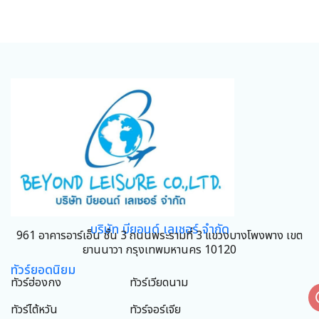
บริษัท บียอนด์ เลเชอร์ จำกัด
961 อาคารอาร์เอ็น ชั้น 3 ถนนพระรามที่ 3 แขวงบางโพงพาง เขต
ยานนาวา กรุงเทพมหานคร 10120
ทัวร์ยอดนิยม
ทัวร์ฮ่องกง
ทัวร์เวียดนาม
ทัวร์ไต้หวัน
ทัวร์จอร์เจีย